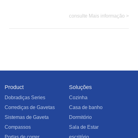
consulte Mais informação >
Product
Soluções
Dobradiças Series
Cozinha
Corrediças de Gavetas
Casa de banho
Sistemas de Gaveta
Dormitório
Compassos
Sala de Estar
Portas de correr
escritório